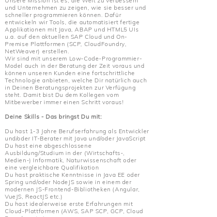
Unsere Mission ist es, die Welt zu verbessern
und Unternehmen zu zeigen, wie sie besser und
schneller programmieren können. Dafür
entwickeln wir Tools, die automatisiert fertige
Applikationen mit Java, ABAP und HTML5 UIs
u.a. auf den aktuellen SAP Cloud und On-
Premise Plattformen (SCP, CloudFoundry,
NetWeaver) erstellen.
Wir sind mit unserem Low-Code-Programmier-
Model auch in der Beratung der Zeit voraus und
können unseren Kunden eine fortschrittliche
Technologie anbieten, welche Dir natürlich auch
in Deinen Beratungsprojekten zur Verfügung
steht. Damit bist Du dem Kollegen vom
Mitbewerber immer einen Schritt voraus!
Deine Skills - Das bringst Du mit:
Du hast 1-3 Jahre Berufserfahrung als Entwickler
und/oder IT-Berater mit Java und/oder JavaScript
Du hast eine abgeschlossene
Ausbildung/Studium in der (Wirtschafts-,
Medien-) Informatik, Naturwissenschaft oder
eine vergleichbare Qualifikation
Du hast praktische Kenntnisse in Java EE oder
Spring und/oder NodeJS sowie in einem der
modernen JS-Frontend-Bibliotheken (Angular,
VueJS, ReactJS etc.)
Du hast idealerweise erste Erfahrungen mit
Cloud-Plattformen (AWS, SAP SCP, GCP, Cloud