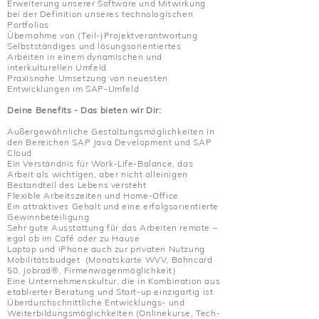
Erweiterung unserer Software und Mitwirkung
bei der Definition unseres technologischen
Portfolios
Übernahme von (Teil-)Projektverantwortung
Selbstständiges und lösungsorientiertes
Arbeiten in einem dynamischen und
interkulturellen Umfeld
Praxisnahe Umsetzung von neuesten
Entwicklungen im SAP-Umfeld
Deine Benefits - Das bieten wir Dir:
Außergewöhnliche Gestaltungsmöglichkeiten in
den Bereichen SAP Java Development und SAP
Cloud
Ein Verständnis für Work-Life-Balance, das
Arbeit als wichtigen, aber nicht alleinigen
Bestandteil des Lebens versteht
Flexible Arbeitszeiten und Home-Office
Ein attraktives Gehalt und eine erfolgsorientierte
Gewinnbeteiligung
Sehr gute Ausstattung für das Arbeiten remote –
egal ob im Café oder zu Hause
Laptop und iPhone auch zur privaten Nutzung
Mobilitätsbudget (Monatskarte WVV, Bahncard
50, Jobrad®, Firmenwagenmöglichkeit)
Eine Unternehmenskultur, die in Kombination aus
etablierter Beratung und Start-up einzigartig ist
Überdurchschnittliche Entwicklungs- und
Weiterbildungsmöglichkeiten (Onlinekurse, Tech-