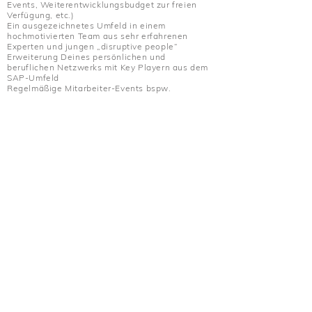
Events, Weiterentwicklungsbudget zur freien
Verfügung, etc.)
Ein ausgezeichnetes Umfeld in einem
hochmotivierten Team aus sehr erfahrenen
Experten und jungen „disruptive people“
Erweiterung Deines persönlichen und
beruflichen Netzwerks mit Key Playern aus dem
SAP-Umfeld
Regelmäßige Mitarbeiter-Events bspw.
Oktoberfest in München, online Kochevents und
viele mehr
Super Lage: Fitnessstudio, Supermarkt,
Restaurants und Hauptbahnhof in unmittelbarer
Nähe zum Office
Offenes Büro in Wiesbaden mit leckeren
Kaffeespezialitäten, Kaltgetränken, Obst und
Müsli
Interessiert? Dann steig bei uns ein! Bewirb Dich
direkt!
Be frequi like us
!
Wir freuen uns auf Dein Know-how und Deine
Innovationsfreude!
Be frequi like us!