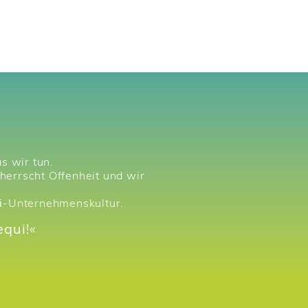
as wir tun.
 herrscht Offenheit und wir
i
-Unternehmenskultur.
equi
!«