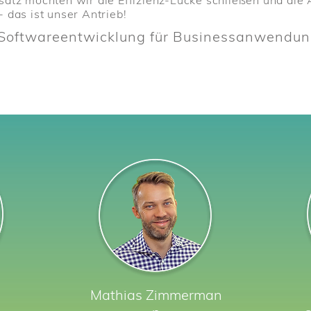
satz möchten wir die Effizienz-Lücke schließen und di
 das ist unser Antrieb!
e Softwareentwicklung für Businessanwendun
Mathias
Zimmerman