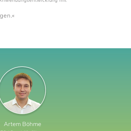
e Anwendungsentwicklung mit
gen.«
Artem
Böhme