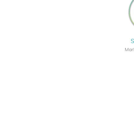
S
Mark