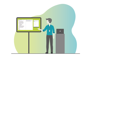
Meichelbeckstraße 28
Munich, BY 81545
Germany
Mainzer Straße 97
65189 Wiesbaden
Germany